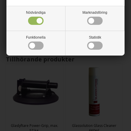
Glashandlarens 2-glas isolerrutor kommer med energirutor
Climaplus XN och väljer du 15 eller 16mm luft får du det bästa
isoleringsvärdet och därmed super lågenergifönster.
Nödvändiga
Marknadsföring
Glashandlarens isolerrutor kommer med "varm kant". Varm kant
betyder att profilen som skiljer glaset ute vid kanten är tillverkat
av ett icke-ledande material, vilket begränsar inre kondensering.
Med varm kant uppnås även ett lite bättre u-värde.
Funktionella
Statistik
Tillhörande produkter
Glaslyftare Power-Grip, max.
Glassolution Glass Cleaner
57 kg.
660ml