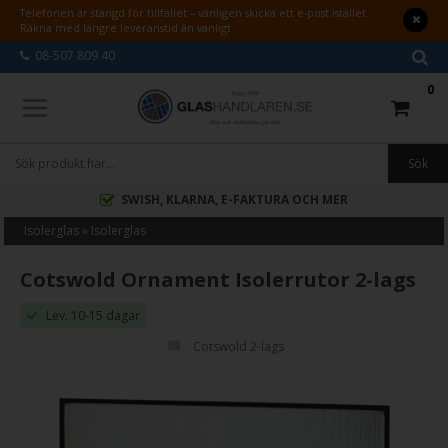
Telefonen är stängd för tillfället – vänligen skicka ett e-post istället.
Räkna med längre leveranstid än vanligt.
08-507 809 40
0
SWISH, KLARNA, E-FAKTURA OCH MER
Isolerglas
»
Isolerglas
Cotswold Ornament Isolerrutor 2-lags
Lev. 10-15 dagar
Cotswold 2-lags