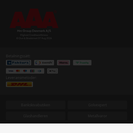
Betalningssätt:
Leveransmetoder:
Bankskivabutiken
Golvexpert
Glashandleren
Metallvaror
Plastvaror
Terrassbrador