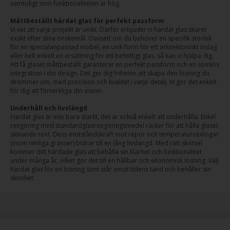
samtidigt som funktionaliteten är hög.
Måttbeställt härdat glas för perfekt passform
Vi vet att varje projekt är unikt. Därför erbjuder vi härdat glas skuret
exakt efter dina önskemål. Oavsett om du behöver en specifik storlek
för en specialanpassad möbel, en unik form för ett arkitektoniskt inslag
eller helt enkelt en ersättning för ett befintligt glas, så kan vi hjälpa dig.
Att få glaset måttbeställt garanterar en perfekt passform och en sömlös
integration i din design. Det ger dig friheten att skapa den lösning du
drömmer om, med precision och kvalitet i varje detalj. Vi gör det enkelt
för dig att förverkliga din vision.
Underhåll och livslängd
Härdat glas är inte bara starkt, det är också enkelt att underhålla. Enkel
rengöring med standardglasrengöringsmedel räcker för att hålla glaset
skinande rent. Dess motståndskraft mot repor och temperaturväxlingar
(inom rimliga gränser) bidrar till en lång livslängd. Med rätt skötsel
kommer ditt härdade glas att behålla sin klarhet och funktionalitet
under många år, vilket gör det till en hållbar och ekonomisk lösning. Välj
härdat glas för en lösning som står emot tidens tand och behåller sin
skönhet.