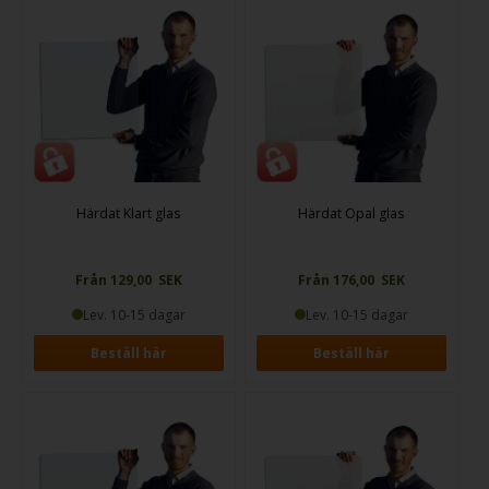
extra viktig, som i barnrum, duschväggar eller som bordskivor. Härdat
glas bidrar till en känsla av öppenhet och ljus, samtidigt som du får en
trygg och slitstark lösning för ditt hem eller projekt.
Härdat Klart glas
Härdat Opal glas
Från 129,00 SEK
Från 176,00 SEK
Lev. 10-15 dagar
Lev. 10-15 dagar
Beställ här
Beställ här