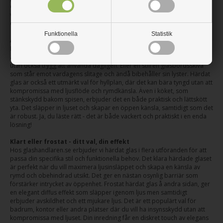
dörrar, fönster på låg höjd, eller som skydd i lekfulla utrymmen. Att
välja härdat glas är att välja en smart och trygg lösning som skyddar de
du bryr dig om.
Funktionella
Statistik
Användningsområden för härdat glas
Mångsidigheten hos härdat glas gör det lämpligt för en rad olika
applikationer. Tänk dig en elegant duschvägg som inte bara är vacker
utan också trygg att använda dagligen. Eller en stilren glasbordsskiva
som står emot vardagens slitage och ändå bibehåller sin lyster. Härdat
glas är också ett utmärkt val för hyllplan, där det kan bära tyngd utan att
kompromissa med ljusflöde och rymdkänsla. Även i köket, som
stänkskydd bakom spisen, erbjuder det en både praktisk och lättskött
yta. Det släpper in ljuset och skapar en öppen känsla, samtidigt som det
är robust. Ja, du läste rätt - det är både vackert och praktiskt i en enda
lösning!
Klart eller frostat - ditt val, din effekt
Hos glashandlaren.se erbjuder vi härdat glas i flera utföranden för att
passa din specifika stil och funktionella behov. Det klara härdade glaset
är perfekt när du vill maximera ljusinsläppet och skapa en känsla av
rymd och obehindrad utsikt. Det ger en nästan osynlig barriär som
förstärker intrycket av öppenhet. Frostat härdat glas å andra sidan, ger
en elegant diffus effekt som släpper igenom ljus men samtidigt
erbjuder avskildhet och ett mjukare ljus. Det är ett populärt val för
badrum, kontor eller andra platser där du vill ha insynsskydd utan att
kompromissa med ljuset. Din inredning får en diskret touch av elegans