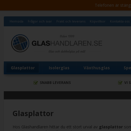
Telefonen är stängd 
Hemsida
Frågor och svar
Frakt och leverans
Köpvillkor
Kontakta oss
Glasplattor
Isolerglas
Växthusglas
Spe
SNABB LEVERANS
VI 
Glasplattor
Hos Glashandlaren hittar du ett stort urval av
glasplattor
som 