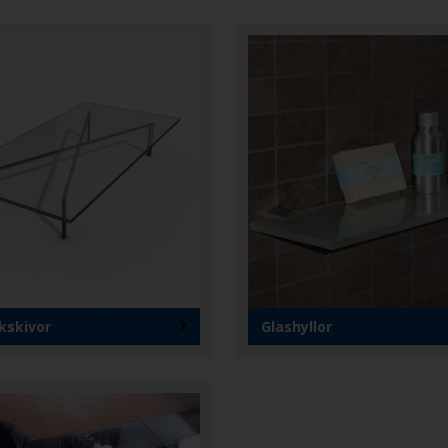
kskivor
Glashyllor