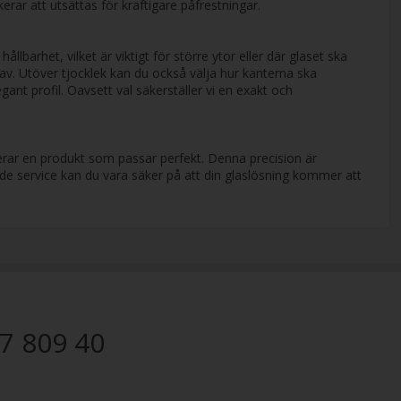
erar att utsättas för kraftigare påfrestningar.
lbarhet, vilket är viktigt för större ytor eller där glaset ska
krav. Utöver tjocklek kan du också välja hur kanterna ska
ant profil. Oavsett val säkerställer vi en exakt och
nterar en produkt som passar perfekt. Denna precision är
ade service kan du vara säker på att din glaslösning kommer att
7 809 40