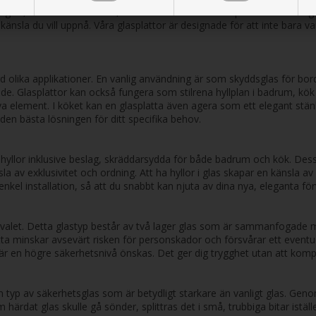
ade glas, som rött eller svart, kan användas för att skapa distinkta d
nsla du vill uppnå. Våra glasplattor är designade för att inte bara var
olika applikationer. En vanlig användning är som skyddsglas för bord
. Glasplattor kan också fungera som stilrena hyllplan i badrum, kök el
va element. I köket kan en glasplatta även agera som ett elegant stä
 den bästa lösningen för ditt specifika behov.
hyllor inklusive beslag, skräddarsydda för både badrum och kök. Dessa
la av exklusivitet och ordning. Att ha hyllor i glas skapar en känsla av
enkel installation, så att du snabbt kan njuta av dina nya, eleganta fö
ra valet. Detta glastyp består av två lager glas som är sammanfogade 
tta minskar avsevärt risken för personskador och försvårar ett eventuellt
 där en högre säkerhetsnivå önskas. Det ger dig trygghet utan att komp
 typ av säkerhetsglas som är betydligt starkare än vanligt glas. Genom
dat glas skulle gå sönder, splittras det i små, trubbiga bitar istället