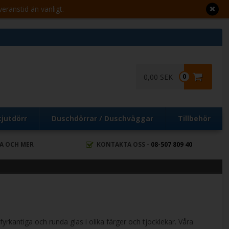
veranstid än vanligt.
0,00 SEK
0
kjutdörr
Duschdörrar / Duschväggar
Tillbehör
RA OCH MER
KONTAKTA OSS -
08-507 809 40
rkantiga och runda glas i olika färger och tjocklekar. Våra