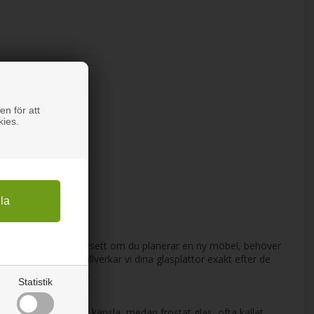
en för att
kies.
ljus och öppenhet. Oavsett om du planerar en ny möbel, behöver
kt är unikt, därför tillverkar vi dina glasplattor exakt efter de
fekt i din inredning.
Statistik
uftig och vidsträckt känsla, medan frostat glas, ofta kallat