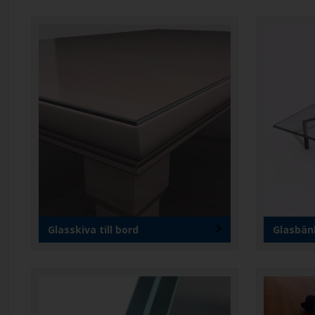
Glasskiva till bord
Glasbän