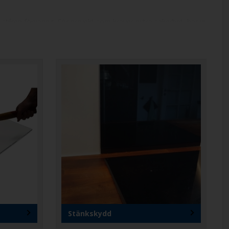
 stilren förvaring. För projekt som kräver extra säkerhet, har vi
lmen, vilket gör det svårare att bryta igenom och minskar
r vad du behöver, vi levererar din skräddarsydda glaslösning.
Stänkskydd