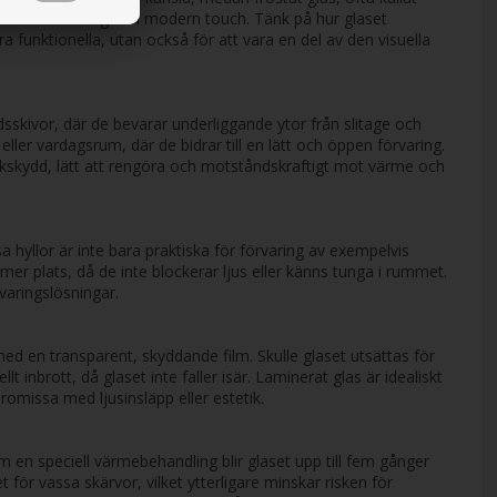
esignelement och ge en modern touch. Tänk på hur glaset
a funktionella, utan också för att vara en del av den visuella
sskivor, där de bevarar underliggande ytor från slitage och
ler vardagsrum, där de bidrar till en lätt och öppen förvaring.
nkskydd, lätt att rengöra och motståndskraftigt mot värme och
 hyllor är inte bara praktiska för förvaring av exempelvis
 mer plats, då de inte blockerar ljus eller känns tunga i rummet.
rvaringslösningar.
med en transparent, skyddande film. Skulle glaset utsättas för
 inbrott, då glaset inte faller isär. Laminerat glas är idealiskt
romissa med ljusinsläpp eller estetik.
 en speciell värmebehandling blir glaset upp till fem gånger
 för vassa skärvor, vilket ytterligare minskar risken för