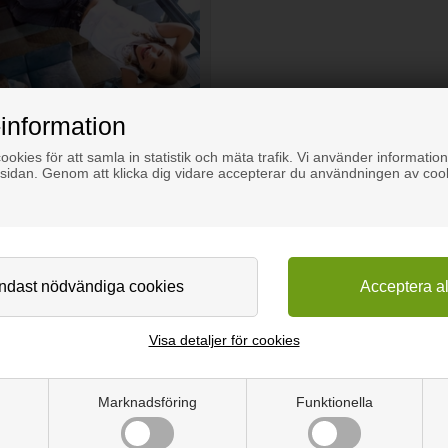
information
okies för att samla in statistik och mäta trafik. Vi använder information
sidan. Genom att klicka dig vidare accepterar du användningen av coo
s och glastrappsteg
Visa detaljer för cookies
g inredningsdetalj som kan förvandla ett rum och skapa en känsla av 
våra glasplattor en smidig och stilren lösning. Vi förstår att varje proje
ller att resultatet blir precis som du föreställt dig och integreras per
Marknadsföring
Funktionella
osfär. Klart glas släpper igenom maximalt med ljus och bidrar till en l