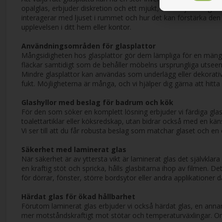
opalglas, erbjuder diskretion och ett mjukt, diffust ljus. Färg
interagerar med ljuset i rummet och hur det kan förstärka den kä
upplevelsen i ditt hem eller kontor.
Användningsområden för glasplattor
Mångsidigheten hos glasplattor gör dem lämpliga för en mängd 
fläckar samtidigt som de behåller möbelns ursprungliga utseende
Mindre glasplattor kan användas som underlägg eller dekorati
fukt. Möjligheterna är många, och vi hjälper dig gärna att hitta
Glashyllor med beslag för badrum och kök
För den som söker en komplett lösning erbjuder vi färdiga glas
toalettartiklar eller köksredskap, utan bidrar också med en käns
Vi ser till att du får robusta beslag som matchar glaset och en 
Säkerhet med laminerat glas
När säkerhet är av yttersta vikt är laminerat glas det självkla
en kraftig stöt och spricka, hålls glasbitarna ihop av filmen. De
för dörrar, fönster, större bordsytor eller andra applikationer
Härdat glas för ökad hållbarhet
Förutom laminerat glas erbjuder vi också härdat glas, en annan
mer motståndskraftigt mot stötar och temperaturväxlingar. Om här