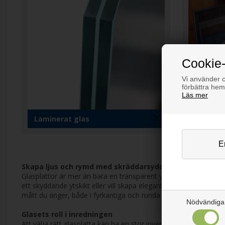
Cookie-
Vi använder co
förbättra hem
Läs mer
Laminerat glas
Golvgla
Skapa ljus och rymd med skräddarsydda glasplattor
Glasplattor är mer än bara en transparent yta; de är en vikti
ett skyddande ytskikt eller vill skapa eleganta hyllplan, erbjuder 
mått du anger, både i fyrkantiga och runda former. Detta säkerstä
Nödvändiga
Glasets roll i inredningen
Att välja rätt glasplatta kan ha en stor inverkan på rummets atm