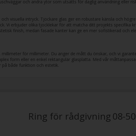
duschväggar och andra ytor som utsätts för daglig användning eller risk
ch visuella intryck. Tjockare glas ger en robustare känsla och högre hål
ck. Vi erbjuder olika tjocklekar för att matcha ditt projekts specifika 
stetisk finish, medan fasade kanter kan ge en mer sofistikerad och eleg
ng, millimeter för millimeter. Du anger de mått du önskar, och vi gara
mplex form eller en enkel rektangulär glasplatta. Med vår måttanpass
r på både funktion och estetik.
Ring för rådgivning
08-50