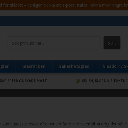
för tillfället – vänligen skicka ett e-post istället. Räkna med längre le
glar
Glasräcken
Säkerhetsglas
Glasdörr / S
SKÄR EFTER ÖNSKADE MÅTT
SWISH, KLARNA, E-FAKTU
kan anpassas exakt efter dina mått och önskemål. Vi erbjuder både fy