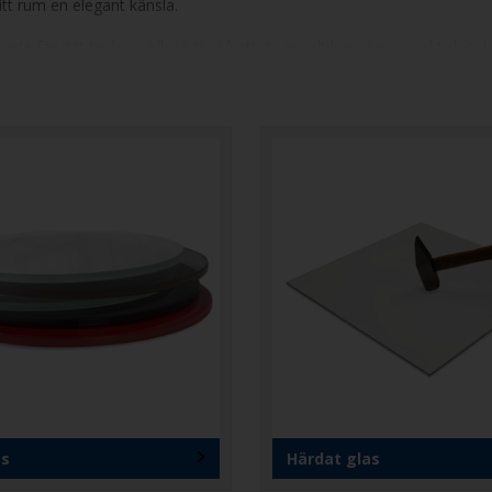
itt rum en elegant känsla.
sade för ditt badrum eller kök, så att du enkelt kan skapa praktisk och
yddande film emellan. Om glaset skulle gå sönder, fastnar bitarna i fi
alltid får en glasplatta som passar perfekt för ditt projekt. Du berätta
as
Härdat glas