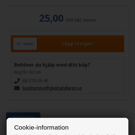
25,00
SEK inkl. moms
meter
Behöver du hjälp med ditt köp?
Ring för råd om
08-578 09 40
kundservice@glashandlaren.se
Beskrivning
Cookie-information
Glasband 4 x 10mm svart. Pris per