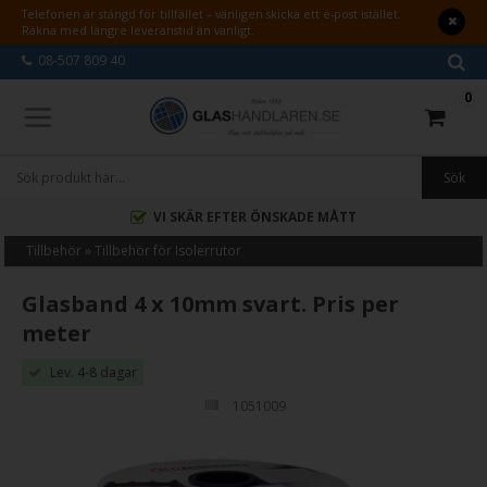
Telefonen är stängd för tillfället – vänligen skicka ett e-post istället.
Räkna med längre leveranstid än vanligt.
08-507 809 40
0
VI SKÄR EFTER ÖNSKADE MÅTT
Tillbehör
»
Tillbehör för Isolerrutor
Glasband 4 x 10mm svart. Pris per
meter
Lev. 4-8 dagar
1051009