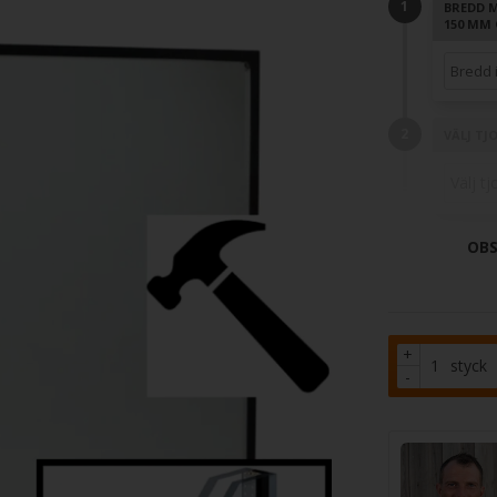
BREDD 
150 MM 
VÄLJ TJ
OBS
+
styck
-