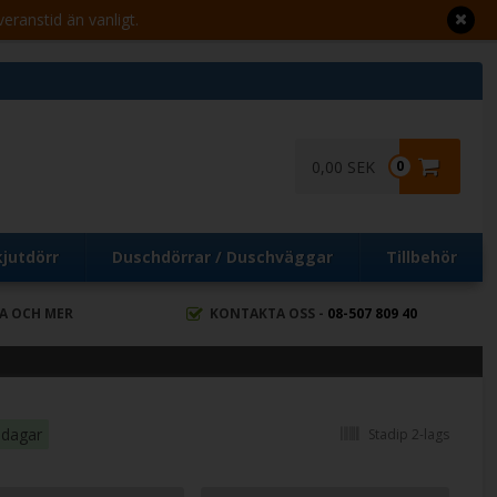
veranstid än vanligt.
0,00 SEK
0
kjutdörr
Duschdörrar / Duschväggar
Tillbehör
RA OCH MER
KONTAKTA OSS -
08-507 809 40
 dagar
Stadip 2-lags