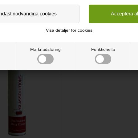
limaplus XN och väljer du 15 eller 16mm luft får du det bästa isoler
 betyder att profilen som skiljer glaset ute vid kanten är tillverkat 
värde.
Visa detaljer för cookies
Marknadsföring
Funktionella