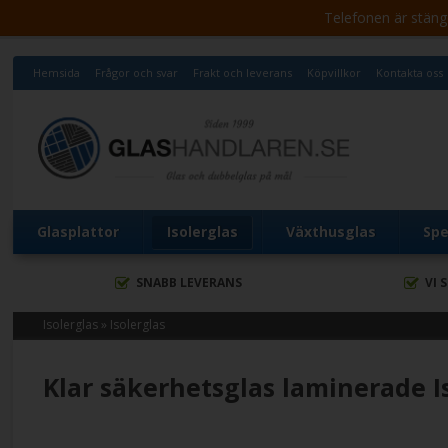
Telefonen är stängd 
Hemsida
Frågor och svar
Frakt och leverans
Köpvillkor
Kontakta oss
Glasplattor
Isolerglas
Växthusglas
Spe
SNABB LEVERANS
VI 
Isolerglas
»
Isolerglas
Klar säkerhetsglas laminerade Is