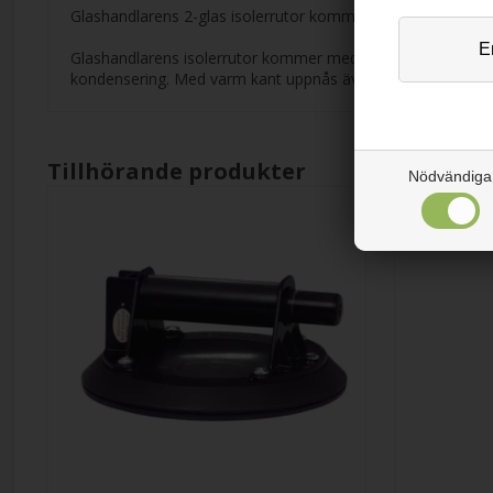
Glashandlarens 2-glas isolerrutor kommer med energirutor C
Glashandlarens isolerrutor kommer med "varm kant". Varm kant
kondensering. Med varm kant uppnås även ett lite bättre u-
Tillhörande produkter
Nödvändiga