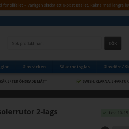
för tillfället – vänligen skicka ett e-post istället. Räkna med längre le
glar
Glasräcken
Säkerhetsglas
Glasdörr / S
SKÄR EFTER ÖNSKADE MÅTT
SWISH, KLARNA, E-FAKTU
olerrutor 2-lags
Lev. 10-15