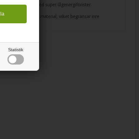
ingsvärdet och därmed super lågenergifönster.
av ett icke-ledande material, vilket begränsar inre
Statistik