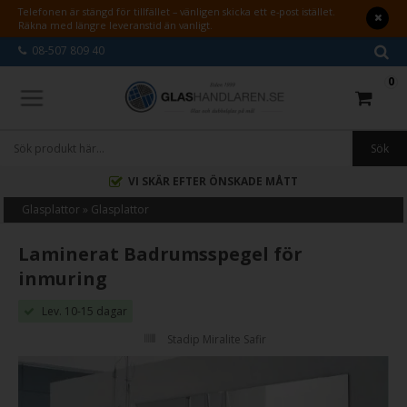
Telefonen är stängd för tillfället – vänligen skicka ett e-post istället.
Räkna med längre leveranstid än vanligt.
08-507 809 40
0
VI SKÄR EFTER ÖNSKADE MÅTT
Glasplattor
»
Glasplattor
Laminerat Badrumsspegel för
inmuring
Lev. 10-15 dagar
Stadip Miralite Safir