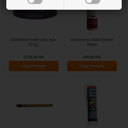
Glaslyftare Power-Grip, max.
Glassolution Glass Cleaner
57 kg.
660ml
2.245,00 SEK
260,00 SEK