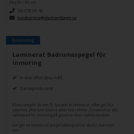
Ring för råd om
08-578 09 40
kundservice@glashandlaren.se
Beskrivning
Laminerat Badrumsspegel för
inmuring
Vi skär efter dina mått
Danskproducerat
Bästa spegeln du kan få. Spegeln är laminerat, vilket ger bra
säkerhet, eftersom bitarna sitter fast i filmen. Dessutom är det
vällämpad för inmuring på grund av dess dubbla tjocklek.
Det gör en laminerad spegel vällämpad för skolor, barnrum,
osv.