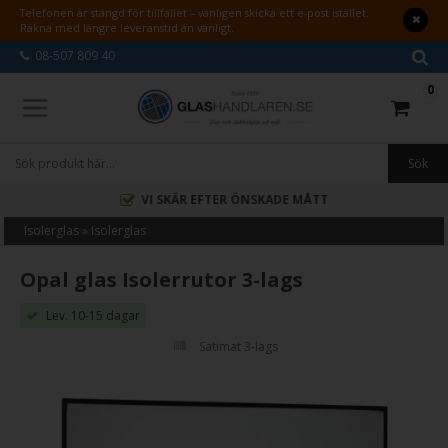
Telefonen är stängd för tillfället – vänligen skicka ett e-post istället.
Räkna med längre leveranstid än vanligt.
08-507 809 40
0
VI SKÄR EFTER ÖNSKADE MÅTT
Isolerglas
»
Isolerglas
Opal glas Isolerrutor 3-lags
Lev. 10-15 dagar
Satimat 3-lags