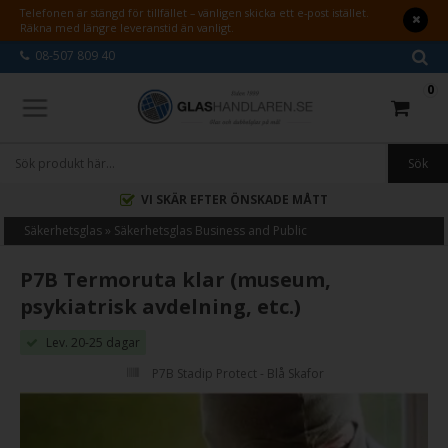
Telefonen är stängd för tillfället – vänligen skicka ett e-post istället.
Räkna med längre leveranstid än vanligt.
08-507 809 40
0
VI SKÄR EFTER ÖNSKADE MÅTT
Säkerhetsglas
»
Säkerhetsglas Business and Public
P7B Termoruta klar (museum,
psykiatrisk avdelning, etc.)
Lev. 20-25 dagar
P7B Stadip Protect - Blå Skafor