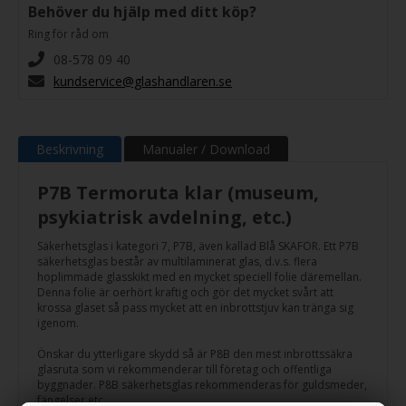
Behöver du hjälp med ditt köp?
Ring för råd om
08-578 09 40
kundservice@glashandlaren.se
Beskrivning
Manualer / Download
P7B Termoruta klar (museum,
psykiatrisk avdelning, etc.)
Säkerhetsglas i kategori 7, P7B, även kallad Blå SKAFOR. Ett P7B
säkerhetsglas består av multilaminerat glas, d.v.s. flera
hoplimmade glasskikt med en mycket speciell folie däremellan.
Denna folie är oerhört kraftig och gör det mycket svårt att
krossa glaset så pass mycket att en inbrottstjuv kan tränga sig
igenom.
Önskar du ytterligare skydd så är P8B den mest inbrottssäkra
glasruta som vi rekommenderar till företag och offentliga
byggnader. P8B säkerhetsglas rekommenderas för guldsmeder,
fängelser etc.